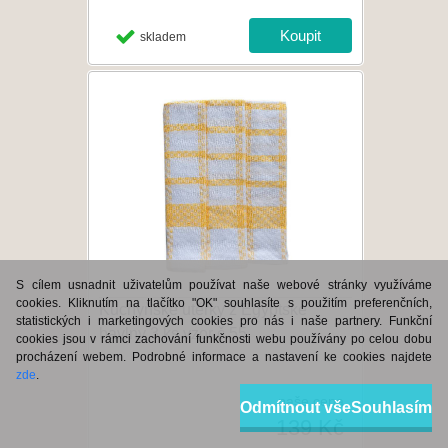
skladem
S cílem usnadnit uživatelům používat naše webové stránky využíváme
cookies. Kliknutím na tlačítko "OK" souhlasíte s použitím preferenčních,
Kuchyňské utěrky z Egyptské
statistických i marketingových cookies pro nás i naše partnery. Funkční
bavlny 3 ks vzor č.55
cookies jsou v rámci zachování funkčnosti webu používány po celou dobu
procházení webem. Podrobné informace a nastavení ke cookies najdete
zde
.
naše cena
Odmítnout vše
Souhlasím
139 Kč