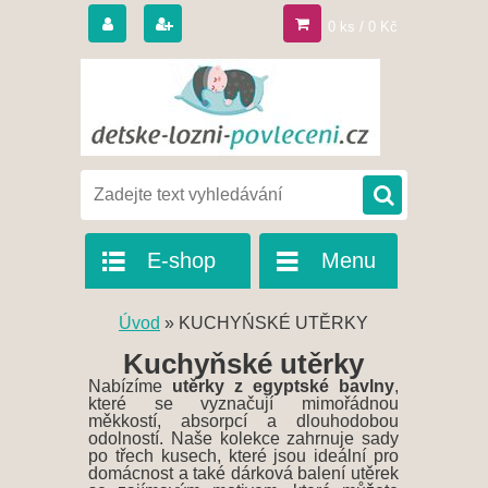
0 ks / 0 Kč
E-shop
Menu
Úvod
»
KUCHYŃSKÉ UTĚRKY
Kuchyňské utěrky
Nabízíme
utěrky z egyptské bavlny
,
které se vyznačují mimořádnou
měkkostí, absorpcí a dlouhodobou
odolností. Naše kolekce zahrnuje sady
po třech kusech, které jsou ideální pro
domácnost a také dárková balení utěrek