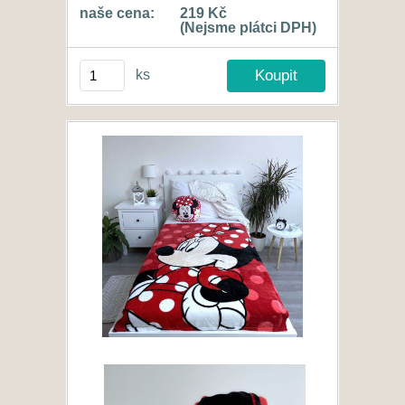
naše cena:
219 Kč
(Nejsme plátci DPH)
ks