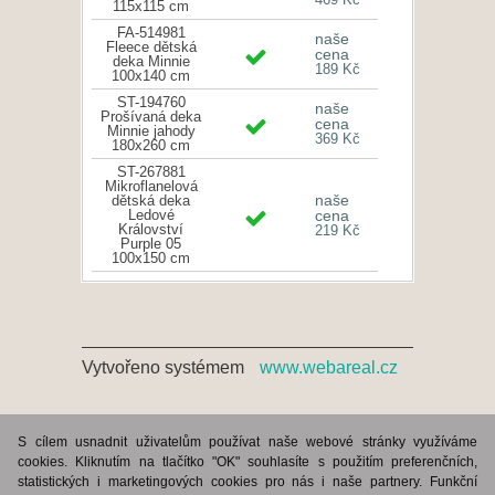
115x115 cm
FA-514981
naše
Fleece dětská
cena
deka Minnie
189 Kč
100x140 cm
ST-194760
naše
Prošívaná deka
cena
Minnie jahody
369 Kč
180x260 cm
ST-267881
Mikroflanelová
naše
dětská deka
Ledové
cena
Království
219 Kč
Purple 05
100x150 cm
Vytvořeno systémem
www.webareal.cz
S cílem usnadnit uživatelům používat naše webové stránky využíváme
cookies. Kliknutím na tlačítko "OK" souhlasíte s použitím preferenčních,
statistických i marketingových cookies pro nás i naše partnery. Funkční