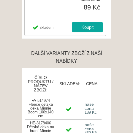
89 Kč
skladem
DALŠÍ VARIANTY ZBOŽÍ Z NAŠÍ
NABÍDKY
ČÍSLO
PRODUKTU /
SKLADEM:
CENA:
NÁZEV
ZBOŽÍ:
FA-514974
naše
Fleece dětská
deka Minnie
cena
Boom 100x140
189 Kč
cm
HE-3178406
naše
Dětská deka na
cena
hraní Minnie
469 Kč