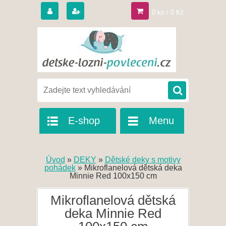
0 ks / 0 Kč
E-shop
Menu
Úvod
»
DEKY
»
Dětské deky s motivy
pohádek
»
Mikroflanelová dětská deka
Minnie Red 100x150 cm
Mikroflanelová dětská
deka Minnie Red