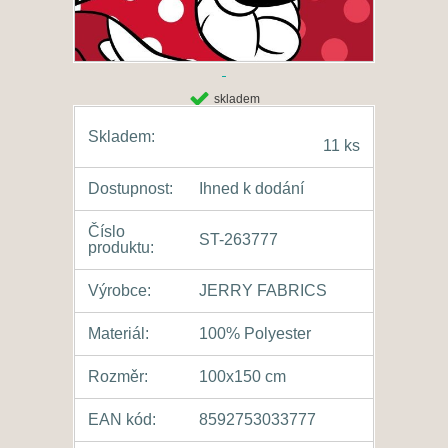
skladem
Skladem:
11 ks
Dostupnost:
Ihned k dodání
Číslo
ST-263777
produktu:
Výrobce:
JERRY FABRICS
Materiál:
100% Polyester
Rozměr:
100x150 cm
EAN kód:
8592753033777