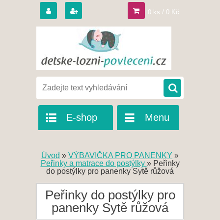
0 ks / 0 Kč
E-shop
Menu
Úvod
»
VÝBAVIČKA PRO PANENKY
»
Peřinky a matrace do postýlky
»
Peřinky
do postýlky pro panenky Sytě růžová
Peřinky do postýlky pro
panenky Sytě růžová