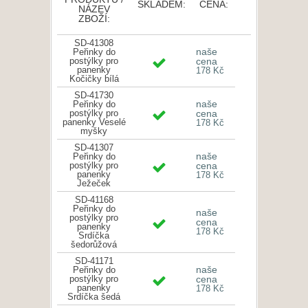
SKLADEM:
CENA:
NÁZEV
ZBOŽÍ:
SD-41308
naše
Peřinky do
postýlky pro
cena
panenky
178 Kč
Kočičky bílá
SD-41730
naše
Peřinky do
postýlky pro
cena
panenky Veselé
178 Kč
myšky
SD-41307
naše
Peřinky do
postýlky pro
cena
panenky
178 Kč
Ježeček
SD-41168
Peřinky do
naše
postýlky pro
cena
panenky
178 Kč
Srdíčka
šedorůžová
SD-41171
naše
Peřinky do
postýlky pro
cena
panenky
178 Kč
Srdíčka šedá