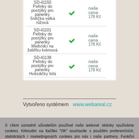
SD-41150
Peřinky do
naše
postýlky pro
cena
panenky
178 Kč
Srdíčka velká
růžová
SD-41101
Peřinky do
naše
postýlky pro
cena
panenky
178 Kč
Medvídci na
žebříku krémová
SD-41138
naše
Peřinky do
postýlky pro
cena
panenky
178 Kč
Hvězdičky bílá
Vytvořeno systémem
www.webareal.cz
S cílem usnadnit uživatelům používat naše webové stránky využíváme
cookies. Kliknutím na tlačítko "OK" souhlasíte s použitím preferenčních,
statistických i marketingových cookies pro nás i naše partnery. Funkční