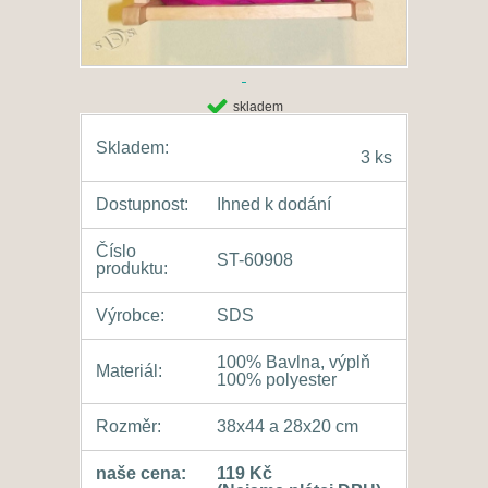
skladem
Skladem:
3 ks
Dostupnost:
Ihned k dodání
Číslo
ST-60908
produktu:
Výrobce:
SDS
100% Bavlna, výplň
Materiál:
100% polyester
Rozměr:
38x44 a 28x20 cm
naše cena:
119 Kč